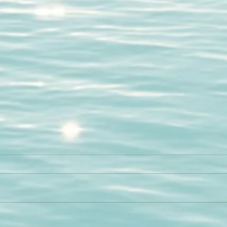
איך ל
מדיטצ
קטע מת
ההתפתח
קורס "
מזמן רו
מהי משמעות החיים? (לא מה