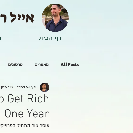
אייל ר
דף הבית
מ
All Posts
מאמרים
סרטונים
Eyal
9 בפבר׳ 2021
זמן קר
ריפוי וטיפול
to Get Rich
n One Year?
עופר צור התחיל בפרוייקט