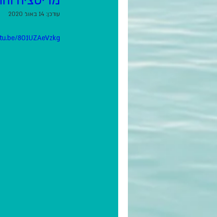
מדיטציה וה
עודכן:
14 באוג׳ 2020
utu.be/8O1UZAeVzkg