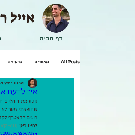
אייל ר
דף הבית
מ
All Posts
מאמרים
סרטונים
Eyal
11 במרץ 2021
ריפוי וטיפול
איך לדעת אם
קטע מתוך הלייב ה
שהוצאתי לאור לא מ
רוצים להצטרף לקה
לחצו כאן: 
y/3qzFdUj
s/520386642689324