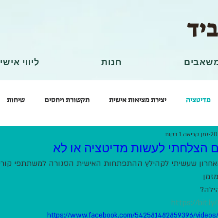
ביד
שאבים
חנות
ליווי אישי
מדיטציה
יצירת מציאות אישית
תקשורת ויחסים
שיחות
זמן קריאה 1 דקות
 הצלחתי לעשות מדיטציה או לא
אחרון שעשיתי לקהילץ ההתפתחות האישית הסגורה למשתתפי קורס
זמן 
ילה?
https://bit.l
https://www.facebook.com/542581482859396/video