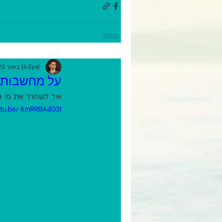
Eyal
14 באוג׳ 2020
על מחשבות א
איך לשחרר את מי ש
utu.be/-XmRRBAdG2I