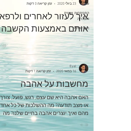
שיחות
23 ביולי 2020
זמן קריאה 0 דקות
התפתחות אישית
איך לעזור לאחרים ולרפא
והצלחה
אותם באמצעות הקשבה
ריפוי וטיפול
Eyal
16 במאי 2020
זמן קריאה 1 דקות
מחשבות על אהבה
האם אהבה היא שם עצם, רגש, פועל, צורך
או מצב תודעה? מה ההשלכות של כל אחד
מהם ואיך יוצרים אהבה בחיים שלנו? מה
אתם חושבים? * וידוי מצחיק -...