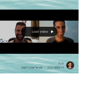
Load video
Eyal
14 במאי 2020
זמן קריאה 0 דקות
מה קודם: זוגיות ומיניות,
או הצלחה? | שיחה על
התפתחות אישית, רוחניו
והצלחה