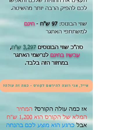
תעצים את החוויות שלכם ותאפשר
לכם להפיק הרבה יותר מהשיטה.
שווי הבונוס:
97 ש"ח
-
חינם
למשתתפי האתגר
סה"כ שווי הבונוסים
3,297 ש"ח
,
עכשיו בחינם
לנרשמי האתגר
במחזור הזה בלבד.
אייל, אני רוצה להירשם לקורס - כמה זה עולה?
אז כמה עולה הקורס?
המחיר
המלא של הקורס הוא 1,200 ש"ח
אבל
כרגע הוא מוצע לכם בהנחה