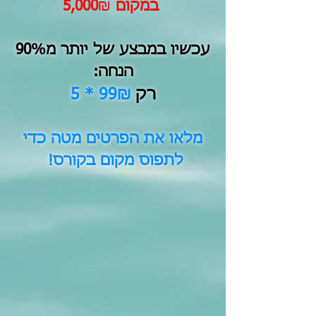
במקום 5,000
₪
עכשיו במבצע של יותר מ90%
הנחה:
רק
99₪ * 5
מלאו את הפרטים מטה כדי
לתפוס מקום בקורס!