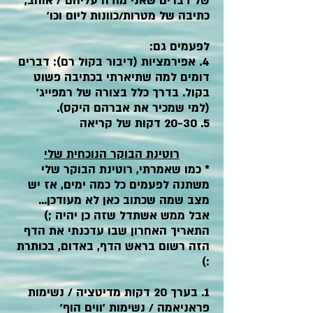
של דברים שאני מודה עליהם / אוהב,
כתיבה של מטרות/כוונות ליום וכו'
לפעמים גם:
4. אפירמציות (דיבור בקול רם): דברים
דומים למה שתיארתי בכתיבה פשוט
בקול. בדרך כלל בצורה של רמפייג'
(למי שמכיר את אברהם היקס).
5. 20-30 דקות של קריאה
רוטינת הבוקר הנוכחית שלי
* כמו שאמרתי, רוטינת הבוקר שלי
משתנה לפעמים כל כמה ימים, אז יש
מצב שמה שכתוב כאן לא מעודכן...
אבל ממש אשתדל שזה כן יהיה ;)
התאריך האחרון שבו עדכנתי את הדף
הזה רשום בראש הדף, באדום, בכותרת
:)
1. בערך 20 דקות מדיטציה / נשימות
פראניאמה / נשימות 'ווים הוף'