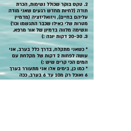
2. טקס בוקר שכולל נשימות, הכרת
תודה (לחיות מחדש רגעים שאני מודה
עליהם בחיים), ויזואליזציה (מדמיין
מטרות שלי כאילו שכבר התגשמו וכו')
ונשימה מלווה בדמיון של אור מרפא.
3. 20-30 דקות יוגה :)
* כשאני מתקלח, בדרך כלל בערב, אני
עושה לפחות 2 דקות של מקלחת עם
המים הכי קרים שיש :)
* כמו כן, בימים אלו אני מתעורר בערך
6 ואוכל רק מ10 עד 6 בערב, ככה
שיוצא לי בדרך כלל לעבוד לא מעט
לפני שאני אוכל.
אני אוכל אחרי רוטינת הבוקר גם כי אני
אוהב להאריך את ה'צום' של הלילה וגם
- אני אוהב לתרגל להרגיש טוב בלי
אוכל, אני מרגיש שזה מוריד את התלות
שלי בו ואת הנטייה שלי