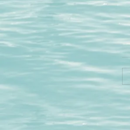
טו פטרונום, כוחו של
 וה'אני הגבוה'