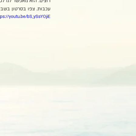
רוצים. הוא מאפשר לנו לכ
עכבות. צפו בסרטון בשביל
tps://youtu.be/bS_ySsY0jiE