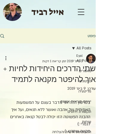
אייל רביד
פוסט
All Posts
Eyal
All Posts
3 בינו׳ 2019
זמן קריאה 1 דקות
שתי הדרכים היחידות לחיות +
מאמרים
איך להיפטר מקנאה לתמיד
סרטונים
עודכן:
9 בינו׳ 2019
מדיטציה
יצירת מציאות אישית
בסרטון הזה אני מדבר בעצם על המשמעות 
האמיתית של אהבה ואושר ללא תנאים, ועל איך 
תקשורת ויחסים
ההבנה הפשוטה הזו יכולה לבטל קנאה באחרים 
שיחות
לגמרי :)
מקווה שתהנו ;)
התפתחות אישית והצלחה