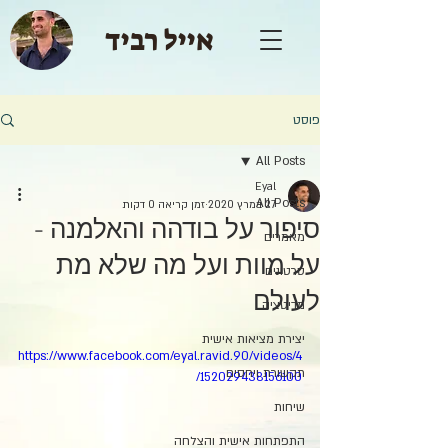
אייל רביד
פוסט
All Posts
Eyal
All Posts
27 במרץ 2020
זמן קריאה 0 דקות
סיפור על בודהה והאלמנה -
מאמרים
על מוות ועל מה שלא מת
סרטונים
לעולם
מדיטציה
יצירת מציאות אישית
https://www.facebook.com/eyal.ravid.90/videos/4
תקשורת ויחסים
152029438156100/
שיחות
התפתחות אישית והצלחה