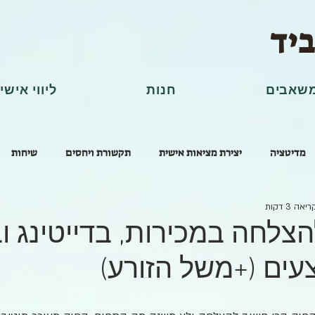
ביד
שאבים
חנות
ליווי אישי
מדיטציה
יצירת מציאות אישית
תקשורת ויחסים
שיחות
אה 3 דקות
ק #1 להצלחה במכירות, בדייטינג 
עים (+משל הזורע)