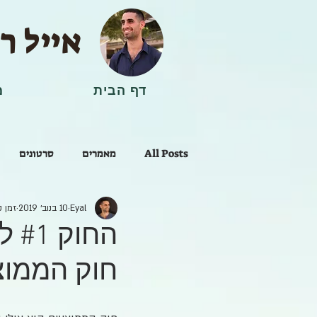
אייל ר
דף הבית
מ
All Posts
מאמרים
סרטונים
Eyal
10 בנוב׳ 2019
זמן קרי
ריפוי וטיפול
החו
חוק הממוצ