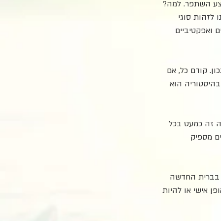
 דיברנו עם 10, השגנו 2! מה קרה? הממוצע השתפר. למה? 
 לזהות סוגי 
ם ואפקטיביים 
ריך להגיע לפחות ל7 מתוך 10 אבל זה לא נכון. קודם כל, אם 
 הגבוה בהיסטוריה הוא 
עמים! וככה זה כמעט בכל 
מים מתוך 10, ורק אלה שחזקים מספיק 
 בברית החדשה 
ן אישי או להיות 