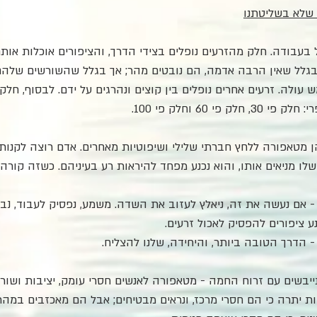
 שלא בשליטתנו
בעבודה. חלק מהזרעים נופלים בצידי הדרך, והציפורים אוכלות אותם
בגלל שאין הרבה אדמה, הם נובטים מהר; אך בגלל שהשורשים שלהם
ולה. זרעים אחרים נופלים בין קוצים ונהרגים על ידם. לבסוף, חלק 
פי 60 וחלק פי 100.
 הן מטאפורה ללחץ חברתי שלילי ושיפוטיות מאחרים. אדם רוצה לקנות
 מניאים אותו, והוא נכנע מפחד להיראות רע בעיניהם. כשזה קורה י
' - אם נעשה את זה, ניאלץ לעזוב את השדה. משמע, נפסיק לעבוד, נב
ע ציפורים להפסיק לאכול זרעים.
 הדרך הטובה ביותר, והיחידה, שלנו להצליח.
תייבשים עם זרוח החמה - מטאפורה לאנשים חסרי עומק, יציבות ושור
 יתרה כי הם חסרי מרכז, ונראים מבטיחים; אבל הם מאכזבים במהר