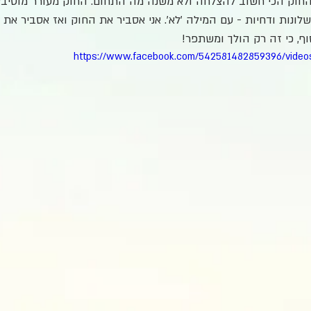
החוק הכי חשוב להצלחה ולא משנה מה התחום. החוק מעורר מוטיב
שלונות ודחיות - עם המילה 'לא'. אני אסביר את החוק ואז אסביר את
ף, כי זה רק הולך ומשתפר!
https://www.facebook.com/542581482859396/vide