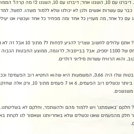
דיברנו עם 10, השגנו אחד. דיברנו עם 10, השגנו אחד;
 כבר עם עשרות אנשים ולכן לא יכולנו שלא ללמוד משהו. למשל, למדנו
 עם כל אחד, מה מעניין כל אחד ומה מפחיד כל אחד ועכשיו אנו יעילי
כמה צריך בשביל להצליח? אתם עלולים לחשוב שצ
ננסה מספיק פעמים, גם יחס של 1:100 יספיק. אבל בבייסבול, לדוגמה, ממוצע החבטות
שימו לב, שאם ממוצע החבטות שלו היה 3.66, המשמעות היא שהוא החטיא רוב הפ
תחום. האנשים המצליחים ביותר נכשלים רוב הפעמים, 6 או 7 פע
משגשגים. 
 חלקם 'באשמתנו' ויש ללמוד מהם ולהשתפר, וחלקם לא בשליטתנו.
 חלק מהפעמים שאנו נכשלים שלא באחריותנו ושאסור לנו לקחת באופ
.