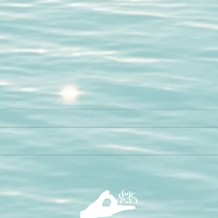
איך ל
מדיטצ
קטע מת
ההתפתח
קורס "
מזמן רו
מהי משמעות החיים? (לא מה
שאתם חושבים)