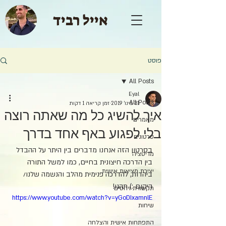
אייל רביד
פוסט
All Posts
Eyal
All Posts
31 בינו׳ 2019
זמן קריאה 1 דקות
איך להשיג כל מה שאתה רוצה
מאמרים
בלי לפגוע באף אחד בדרך
סרטונים
בסרטון הזה אנחנו מדברים בין היתר על ההבדל 
מדיטציה
בין הדרכה חיצונית בחיים, כמו למשל התורה 
יצירת מציאות אישית
ביהדות, להדרכה פנימית מהלב והנשמה שלנו/ 
היקום :) תהנו!
תקשורת ויחסים
https://www.youtube.com/watch?v=yGoDIxamnlE
שיחות
התפתחות אישית והצלחה